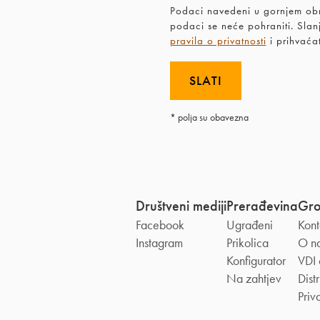
Podaci navedeni u gornjem obra
podaci se neće pohraniti. Slanj
pravila o privatnosti
i prihvaća
* polja su obavezna
Društveni mediji
Prerađevina
Gr
Facebook
Ugrađeni
Kont
Instagram
Prikolica
O n
Konfigurator
VDI 
Na zahtjev
Distr
Priv