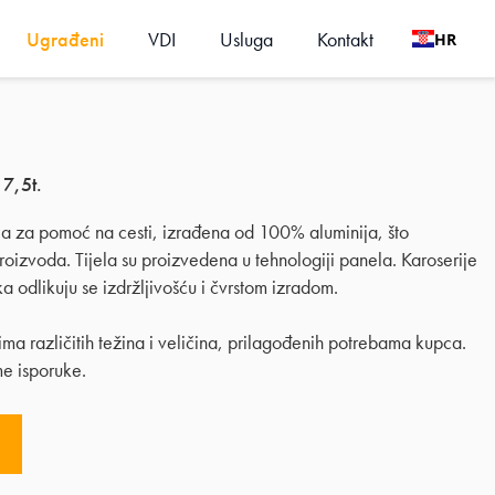
Ugrađeni
VDI
Usluga
Kontakt
HR
 7,5t.
la za pomoć na cesti, izrađena od 100% aluminija, što
roizvoda. Tijela su proizvedena u tehnologiji panela. Karoserije
a odlikuju se izdržljivošću i čvrstom izradom.
ima različitih težina i veličina, prilagođenih potrebama kupca.
me isporuke.