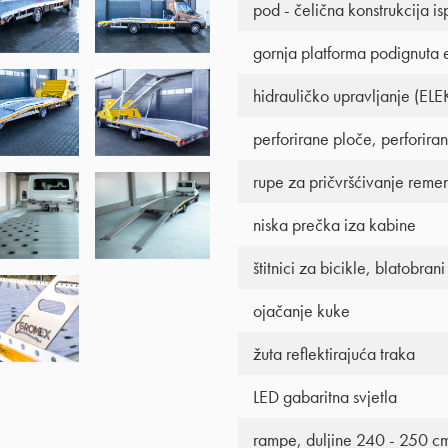
pod - čelična konstrukcija i
gornja platforma podignuta 
hidrauličko upravljanje (
perforirane ploče, perforiran
rupe za pričvršćivanje reme
niska prečka iza kabine
štitnici za bicikle, blatobrani
ojačanje kuke
žuta reflektirajuća traka
LED gabaritna svjetla
rampe, duljine 240 - 250 c