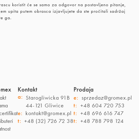
scu koristit će se samo za odgovor na postavljeno pitanje,
em upita putem obrasca izjavljujete da ste pročitali sadržaj
te ga.
omex
Kontakt
Prodaja
a:
e:
akt
Starogliwicka 91B
sprzedaz@gromex.pl
t:
ama
44-121 Gliwice
+48 604 720 753
e:
t:
certifikat
kontakt@gromex.pl
+48 696 616 747
t:
t:
ibuteri
+48 (32) 726 72 38
+48 788 798 124
atnost