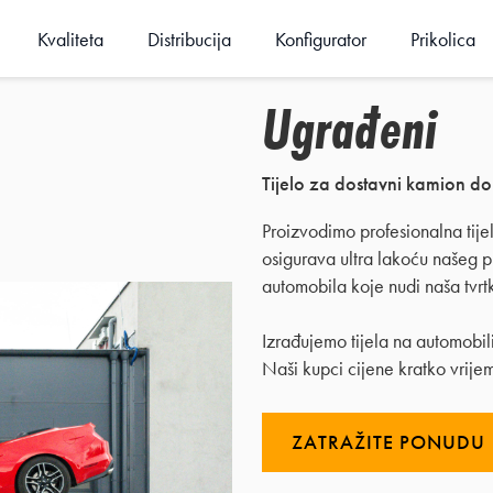
Kvaliteta
Distribucija
Konfigurator
Prikolica
Ugrađeni
Tijelo za dostavni kamion do
Proizvodimo profesionalna tije
osigurava ultra lakoću našeg p
automobila koje nudi naša tvrtk
Izrađujemo tijela na automobil
Naši kupci cijene kratko vrije
ZATRAŽITE PONUDU