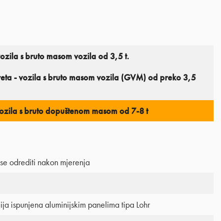
vozila s bruto masom vozila od 3,5 t.
reta - vozila s bruto masom vozila (GVM) od preko 3,5
vozila s bruto dopuštenom masom od 7-8 t
se odrediti nakon mjerenja
cija ispunjena aluminijskim panelima tipa Lohr