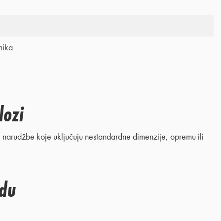
nika
lozi
narudžbe koje uključuju nestandardne dimenzije, opremu ili
udu