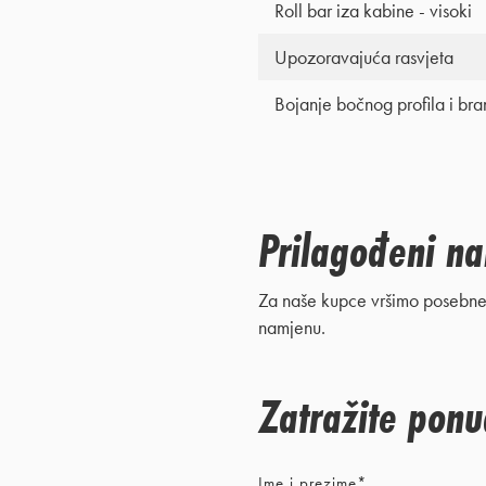
Roll bar iza kabine - visoki
Upozoravajuća rasvjeta
Bojanje bočnog profila i bra
Prilagođeni na
Za naše kupce vršimo posebne 
namjenu.
Zatražite pon
Ime i prezime*