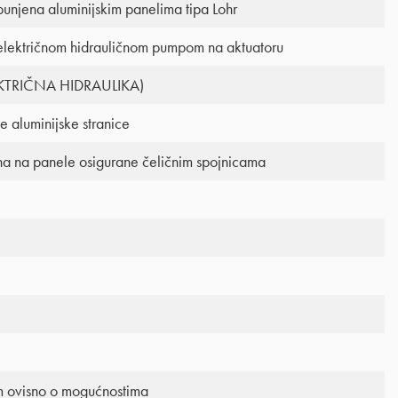
spunjena aluminijskim panelima tipa Lohr
električnom hidrauličnom pumpom na aktuatoru
ELEKTRIČNA HIDRAULIKA)
e aluminijske stranice
na na panele osigurane čeličnim spojnicama
m ovisno o mogućnostima